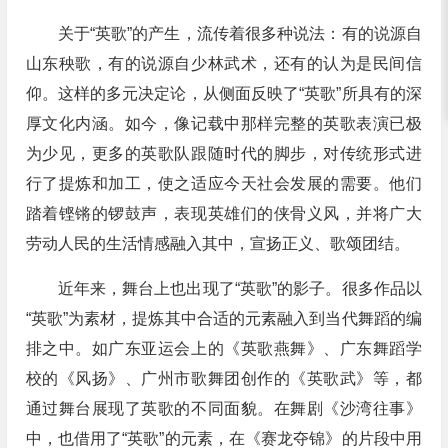
关于“英歌”的产生，流传着很多种说法：有的说源自
山东秧歌，有的说源自少林武术，还有的认为是民间信
仰。这样的多元决定论，从侧面反映了“英歌”所具有的深
厚文化内涵。如今，像记载中那样完整的英歌表演已极
为少见，更多的英歌队跟随时代的脚步，对传统形式进
行了提炼和加工，使之适应今天社会发展的需要。他们
踏着铿锵的锣鼓声，表现英雄们的侠骨义风，并将广大
劳动人民的生活情感融入其中，宣扬正义、歌颂团结。
近年来，舞台上也出现了“英歌”的影子。很多作品以
“英歌”为素材，提炼其中合适的元素融入到当代舞蹈的编
排之中。如广东亚运会上的《英歌燕舞》、广东舞蹈学
校的《风扬》、广州市歌舞团创作的《英歌武》等，都
通过舞台展现了英歌的不同面貌。在舞剧《沙湾往事》
中，也借用了“英歌”的元素，在《赛龙夺锦》的片段中用