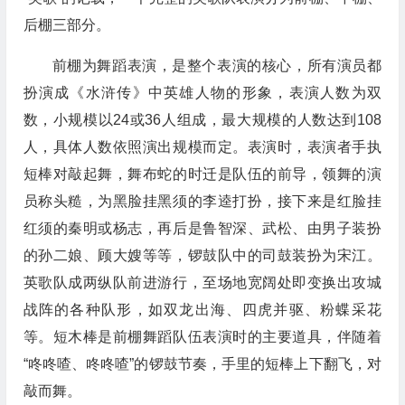
后棚三部分。
前棚为舞蹈表演，是整个表演的核心，所有演员都
扮演成《水浒传》中英雄人物的形象，表演人数为双
数，小规模以24或36人组成，最大规模的人数达到108
人，具体人数依照演出规模而定。表演时，表演者手执
短棒对敲起舞，舞布蛇的时迁是队伍的前导，领舞的演
员称头糙，为黑脸挂黑须的李逵打扮，接下来是红脸挂
红须的秦明或杨志，再后是鲁智深、武松、由男子装扮
的孙二娘、顾大嫂等等，锣鼓队中的司鼓装扮为宋江。
英歌队成两纵队前进游行，至场地宽阔处即变换出攻城
战阵的各种队形，如双龙出海、四虎并驱、粉蝶采花
等。短木棒是前棚舞蹈队伍表演时的主要道具，伴随着
“咚咚喳、咚咚喳”的锣鼓节奏，手里的短棒上下翻飞，对
敲而舞。