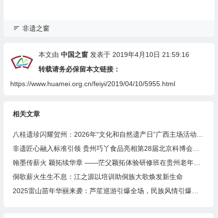
非遗之窗
本文由
中国之窗
发表于 2019年4月10日 21:59:16
转载请务必保留本文链接：
https://www.huamei.org.cn/feiyi/2019/04/10/5955.html
相关文章
八桂遗珍闪耀贺州：2026年“文化和自然遗产日”广西主场活动精彩启幕
非遗匠心融入标准引领 贵州巧丫食品亮相第28届北京科博会药食同源产业科技发展大会
翰墨传薪火 颖拓续华章 ——茫父颖拓体验研修班在贵州老年大学成功举办
侗歌薪火生生不息：江之源以培训助侗族大歌焕发新生命
2025雷山苗年华丽来袭：芦笙巡游引爆全场，民族风情引爆社交媒体