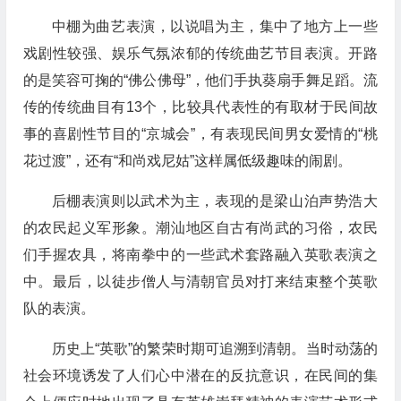
中棚为曲艺表演，以说唱为主，集中了地方上一些
戏剧性较强、娱乐气氛浓郁的传统曲艺节目表演。开路
的是笑容可掬的“佛公佛母”，他们手执葵扇手舞足蹈。流
传的传统曲目有13个，比较具代表性的有取材于民间故
事的喜剧性节目的“京城会”，有表现民间男女爱情的“桃
花过渡”，还有“和尚戏尼姑”这样属低级趣味的闹剧。
后棚表演则以武术为主，表现的是梁山泊声势浩大
的农民起义军形象。潮汕地区自古有尚武的习俗，农民
们手握农具，将南拳中的一些武术套路融入英歌表演之
中。最后，以徒步僧人与清朝官员对打来结束整个英歌
队的表演。
历史上“英歌”的繁荣时期可追溯到清朝。当时动荡的
社会环境诱发了人们心中潜在的反抗意识，在民间的集