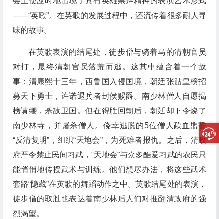
会上便应时地出现了具有英雄崇拜精神的表演艺术形式
——“英歌”。在英歌的发展过程中，还流传着很多耐人寻
味的故事。
在英歌表演的结尾处，徒步僧与骑着马的清朝官员
对打，最终清朝官员落荒而逃。这其中蕴含着一个故
事：清康熙十三年，西鲁国入侵国境，朝廷张贴皇榜招
募天下勇士，许诺退兵者封侯赐爵。南少林僧人自愿揭
榜请缨，杀敌卫国。但在得胜回朝后，朝廷却下令烧了
南少林寺，并屠杀僧人。侥幸逃脱的5位僧人歃血盟誓
“反清复明”，组织“天地会”，为死难者报仇。之后，清政
府严令禁止民间习武，“天地会”与众多酷爱习武的农民只
能悄悄地传授武术与训练。他们想尽办法，将这些武术
套路“隐藏”在英歌的舞蹈动作之中。英歌结尾处的表演，
徒步僧的取胜也表达着南少林后人们对推翻清政府的强
烈渴望。