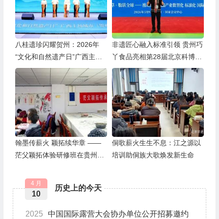
八桂遗珍闪耀贺州：2026年
非遗匠心融入标准引领 贵州巧
“文化和自然遗产日”广西主场
丫食品亮相第28届北京科博会
活动精彩启幕
药食同源产业科技发展大会
翰墨传薪火 颖拓续华章 ——
侗歌薪火生生不息：江之源以
茫父颖拓体验研修班在贵州老
培训助侗族大歌焕发新生命
年大学成功举办
4 月
历史上的今天
10
2025
中国国际露营大会协办单位公开招募邀约