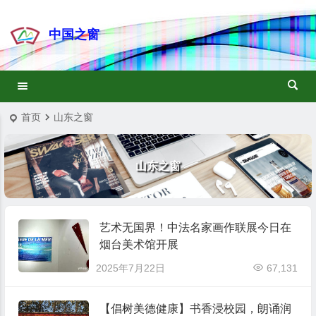
中国之窗
首页
山东之窗
山东之窗
艺术无国界！中法名家画作联展今日在
烟台美术馆开展
2025年7月22日
67,131
【倡树美德健康】书香浸校园，朗诵润