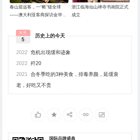
春山迎远客，一“帐”链全球
浙江临海仙山禅寺书画院正式
——澳大利亚客商探访金华露
成立
营之家
9 月
历史上的今天
5
2022
危机出现缓和迹象
2022
歼20
2021
合冬季吃的3种美食，排毒养颜，延缓衰
老，好吃又不贵
国际品牌盛典