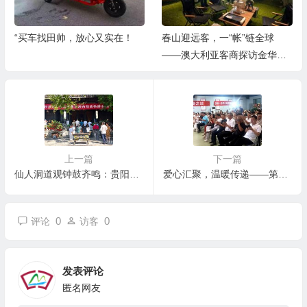
“买车找田帅，放心又实在！
春山迎远客，一“帐”链全球
——澳大利亚客商探访金华露
营之家
上一篇
下一篇
仙人洞道观钟鼓齐鸣：贵阳隆重纪念抗战胜利80周年
爱心汇聚，温暖传递——第十届中华慈善日盛典圆满落幕
0
0
评论
访客
发表评论
匿名网友