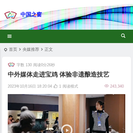
中国之窗
首页
央媒推荐
正文
字数 130
阅读0分26秒
中外媒体走进宝鸡 体验非遗酿造技艺
2023年10月16日 18:20:04
1
阅读模式
243,340
视
频
播
放