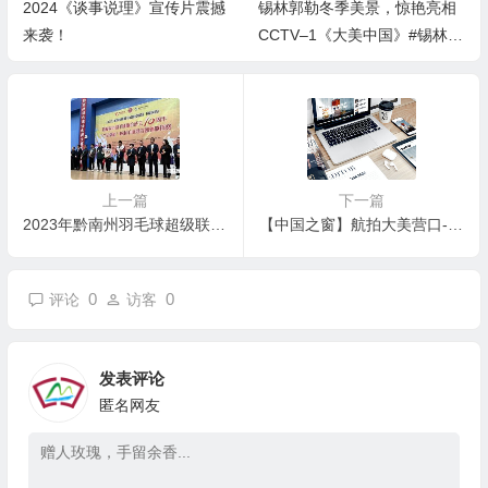
2024《谈事说理》宣传片震撼
锡林郭勒冬季美景，惊艳亮相
来袭！
CCTV–1《大美中国》#锡林郭
勒
上一篇
下一篇
2023年黔南州羽毛球超级联赛（福泉站）盛大闭幕
【中国之窗】航拍大美营口-丰收的季节
0
0
评论
访客
发表评论
匿名网友