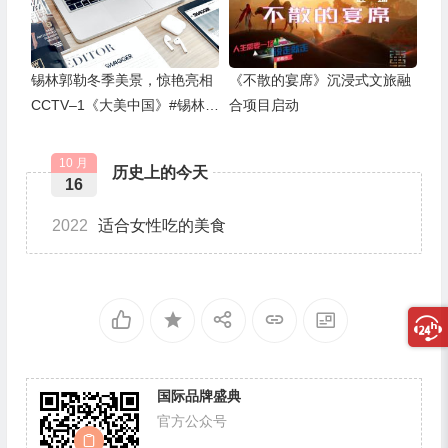
锡林郭勒冬季美景，惊艳亮相
《不散的宴席》沉浸式文旅融
CCTV–1《大美中国》#锡林郭
合项目启动
勒
10 月
历史上的今天
16
2022
适合女性吃的美食
国际品牌盛典
官方公众号