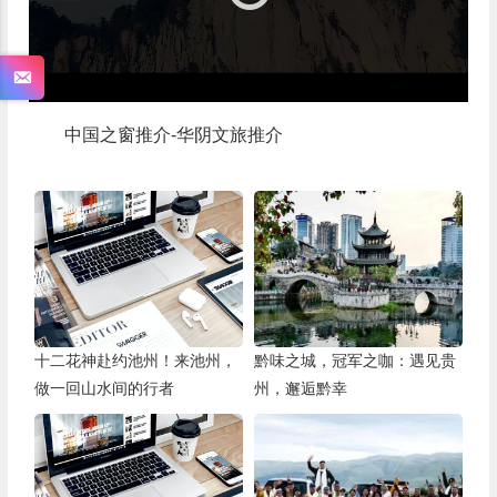
器
中国之窗推介-华阴文旅推介
十二花神赴约池州！来池州，
黔味之城，冠军之咖：遇见贵
做一回山水间的行者
州，邂逅黔幸