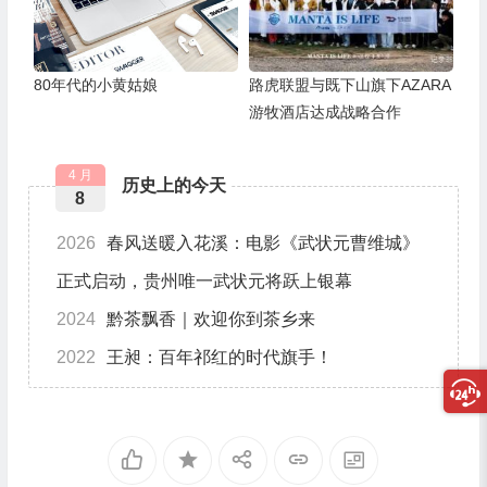
80年代的小黄姑娘
路虎联盟与既下山旗下AZARA
游牧酒店达成战略合作
4 月
历史上的今天
8
2026
春风送暖入花溪：电影《武状元曹维城》
正式启动，贵州唯一武状元将跃上银幕
2024
黔茶飘香｜欢迎你到茶乡来
2022
王昶：百年祁红的时代旗手！