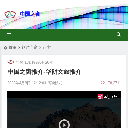
中国之窗
首页
旅游之窗
正文
字数 131
阅读0分26秒
中国之窗推介-华阴文旅推介
2023年4月8日 12:12:03
阅读模式
178,371
视
频
播
放