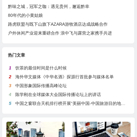
黔味之城，冠军之咖：遇见贵州，邂逅黔幸
80年代的小黄姑娘
路虎联盟与既下山旗下AZARA游牧酒店达成战略合作
户外休闲产业迎来重磅合作 浪中飞与露营之家携手共进
热门文章
1
饮茶的最佳时间是什么时候
2
海外华文媒体《中华名酒》探源行首批参与媒体名单
3
中国形象国际传播高峰论坛
4
陈学刚在全球媒体大会国际传播论坛上的讲话
5
中国之窗联合天机排行榜开展“美丽中国-中国旅游目的地全球推介行动”