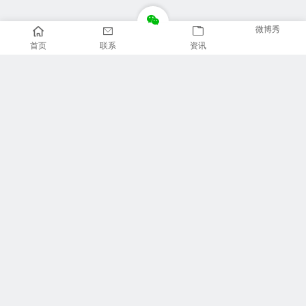
微博秀
首页
联系
资讯
推荐栏目
美食广场
视觉摄影
汽车频道
新闻资讯
财经报道
体育新闻
军情时事
影视明星
游戏部落
热门影视
联系我们
专题专栏