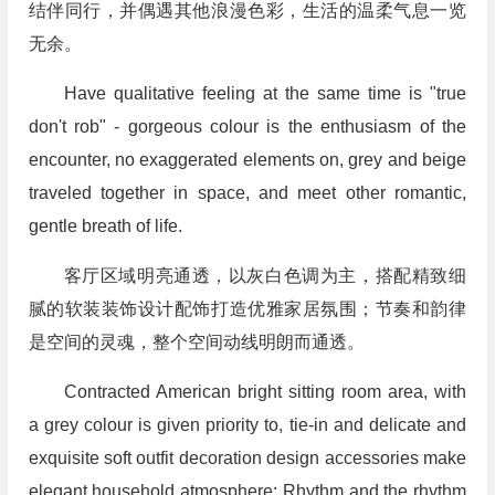
结伴同行，并偶遇其他浪漫色彩，生活的温柔气息一览
无余。
Have qualitative feeling at the same time is "true
don't rob" - gorgeous colour is the enthusiasm of the
encounter, no exaggerated elements on, grey and beige
traveled together in space, and meet other romantic,
gentle breath of life.
客厅区域明亮通透，以灰白色调为主，搭配精致细
腻的软装装饰设计配饰打造优雅家居氛围；节奏和韵律
是空间的灵魂，整个空间动线明朗而通透。
Contracted American bright sitting room area, with
a grey colour is given priority to, tie-in and delicate and
exquisite soft outfit decoration design accessories make
elegant household atmosphere; Rhythm and the rhythm