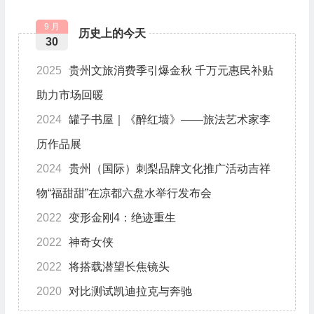
9 月
历史上的今天
30
2025
贵州文旅消费季引爆金秋 千万元惠民补贴
助力市场回暖
2024
罐子书屋｜《醉红墙》——旅法艺术家李
历作品展
2024
贵州（国际）刺梨品牌文化推广活动吉祥
物“福甜甜”在凉都六盘水举行发布会
2022
变形金刚4：绝迹重生
2022
神奇女侠
2022
将搭载潜望长焦镜头
2020
对比测试凯迪拉克与奔驰