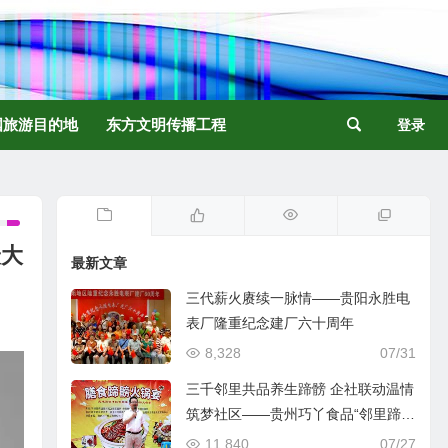
国旅游目的地
东方文明传播工程
登录
最大
最新文章
三代薪火赓续一脉情——贵阳永胜电
表厂隆重纪念建厂六十周年
8,328
07/31
三千邻里共品养生蹄髈 企社联动温情
筑梦社区——贵州巧丫食品“邻里蹄髈
火锅宴”在帝景社区圆满举行
11,840
07/27