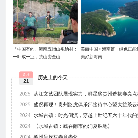
「中国有约」海南五指山毛纳村：
美丽中国 • 海南篇丨绿色正能
一叶成一业，茶山变金山
美好新海南
3 月
历史上的今天
21
2025
从江文艺团队展现实力，群星奖贵州选拔赛亮点
2025
盛况再现！贵州路虎俱乐部接待中心暨大益茶云
2024
水城古镇：时光倒流，穿越上世纪五六十年代的
2024
【水城古镇：藏在闹市的消夏胜地】
2024
徽州呈坎村春意盎然