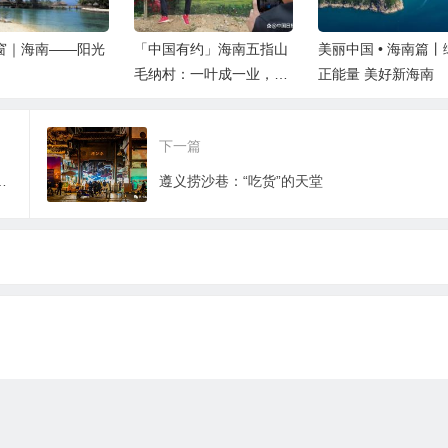
窗｜海南——阳光
「中国有约」海南五指山
美丽中国 • 海南篇丨
毛纳村：一叶成一业，茶
正能量 美好新海南
山变金山
下一篇
么头啊，这艘船还没真正启航呢
遵义捞沙巷：“吃货”的天堂