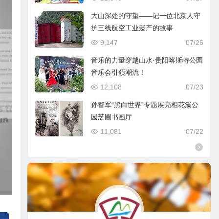
大山深处的守望——记一位北京人守
护三线航空工业遗产的故事
9,147
07/26
音乐的力量穿越山水·贵阳喀斯特公园
音乐会引领潮流！
12,108
07/23
孙智军“黑白世界”专题展亮相花溪公
园芝圃书画厅
11,081
07/22