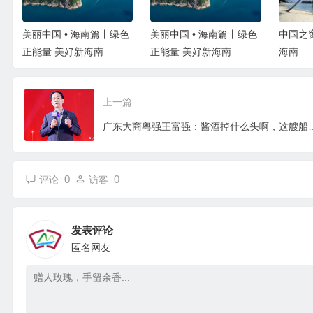
山
美丽中国 • 海南篇丨绿色
美丽中国 • 海南篇丨绿色
中国之
茶
正能量 美好新海南
正能量 美好新海南
海南
上一篇
广东大商粤强王富强：酱酒掉什
0
0
评论
访客
发表评论
匿名网友