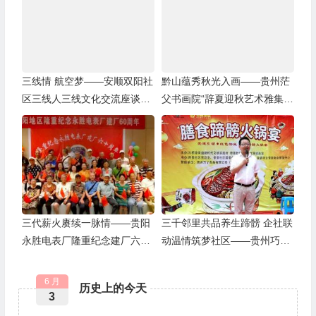
三线情 航空梦——安顺双阳社
黔山蕴秀秋光入画——贵州茫
区三线人三线文化交流座谈会
父书画院“辞夏迎秋艺术雅集”
圆满举行
在花溪公园举行
三代薪火赓续一脉情——贵阳
三千邻里共品养生蹄髈 企社联
永胜电表厂隆重纪念建厂六十
动温情筑梦社区——贵州巧丫
周年
食品“邻里蹄髈火锅宴”在帝景
社区圆满举行
6 月
历史上的今天
3