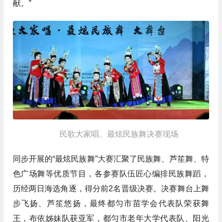
献。”
民歌大家唱、最炫民族舞决赛现场
同步开展的“最炫民族舞”大赛汇聚了民族舞、芦笙舞、特
色广场舞等优质节目，各参赛队伍匠心编排民族舞蹈，
历经两日海选角逐，得分前2名晋级决赛。决赛舞台上舞
步飞扬、芦笙悠扬，最终都匀市苗学会代表队荣获舞
王，布依姊妹队获亚军，都匀市老年大学代表队、阳光