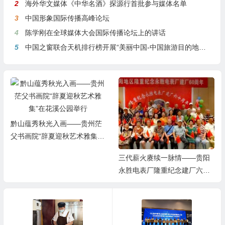
2
海外华文媒体《中华名酒》探源行首批参与媒体名单
3
中国形象国际传播高峰论坛
4
陈学刚在全球媒体大会国际传播论坛上的讲话
5
中国之窗联合天机排行榜开展“美丽中国-中国旅游目的地全球推介行动”
三代薪火赓续一脉情——贵阳
三千邻里共品养生蹄髈 企社联
永胜电表厂隆重纪念建厂六十
动温情筑梦社区——贵州巧丫
周年
食品“邻里蹄髈火锅宴”在帝景
社区圆满举行