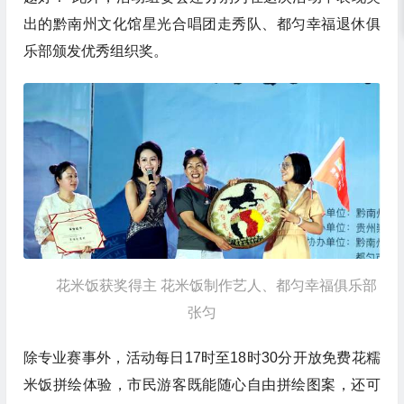
出的黔南州文化馆星光合唱团走秀队、都匀幸福退休俱
乐部颁发优秀组织奖。
花米饭获奖得主 花米饭制作艺人、都匀幸福俱乐部
张匀
除专业赛事外，活动每日17时至18时30分开放免费花糯
米饭拼绘体验，市民游客既能随心自由拼绘图案，还可