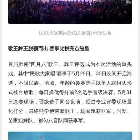
民歌大家唱•最炫民族舞活动现场
歌王舞王脱颖而出 赛事比拼亮点纷呈
首届黔南“四月八”歌王、舞王评选成为本次活动的重头
戏。其中“民歌大家唱”赛事于5月29日、30日晚间开启海
选，不限民族、地域、年龄的参赛选手以单人或组队形
式登台放歌，每日择优得分前2名选手晋级决赛。5月31
日决赛现场，晋级选手同台竞演，经过专业评委现场量
化打分，最终熊学艳荣获歌王，杨家娥获亚军，阿发、
苗家姐妹队、都匀八音队同获季军。