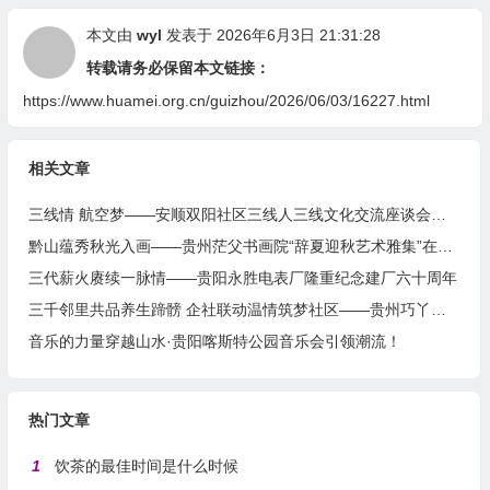
本文由
wyl
发表于 2026年6月3日 21:31:28
转载请务必保留本文链接：
https://www.huamei.org.cn/guizhou/2026/06/03/16227.html
相关文章
三线情 航空梦——安顺双阳社区三线人三线文化交流座谈会圆满举行
黔山蕴秀秋光入画——贵州茫父书画院“辞夏迎秋艺术雅集”在花溪公园举行
三代薪火赓续一脉情——贵阳永胜电表厂隆重纪念建厂六十周年
三千邻里共品养生蹄髈 企社联动温情筑梦社区——贵州巧丫食品“邻里蹄髈火锅宴”在帝景社区圆满举行
音乐的力量穿越山水·贵阳喀斯特公园音乐会引领潮流！
热门文章
1
饮茶的最佳时间是什么时候