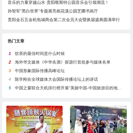
音乐的力量穿越山水·贵阳喀斯特公园音乐会引领潮流！
孙智军“黑白世界”专题展亮相花溪公园芝圃书画厅
贵阳金石五金机电城商会第二次会员大会暨换届盛典圆满举行
热门文章
1
饮茶的最佳时间是什么时候
2
海外华文媒体《中华名酒》探源行首批参与媒体名单
3
中国形象国际传播高峰论坛
4
陈学刚在全球媒体大会国际传播论坛上的讲话
5
中国之窗联合天机排行榜开展“美丽中国-中国旅游目的地全球推介行动”