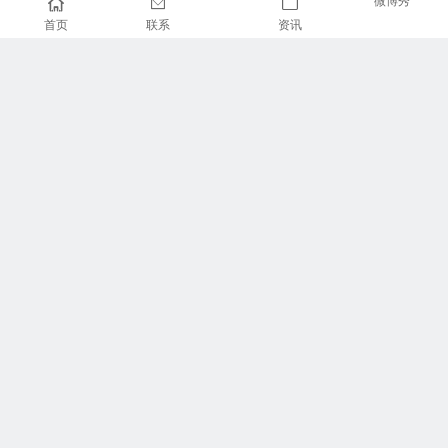
微博秀
首页
联系
资讯
推荐栏目
美食广场
视觉摄影
汽车频道
新闻资讯
财经报道
体育新闻
军情时事
影视明星
游戏部落
热门影视
联系我们
专题专栏