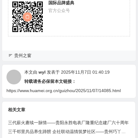
国际品牌盛典
官方公众号
贵州之窗
本文由
wyl
发表于 2025年11月7日 01:40:19
转载请务必保留本文链接：
https://www.huamei.org.cn/guizhou/2025/11/07/14085.html
相关文章
三代薪火赓续一脉情——贵阳永胜电表厂隆重纪念建厂六十周年
三千邻里共品养生蹄髈 企社联动温情筑梦社区——贵州巧丫食品“邻里蹄髈火锅宴”在帝景社区圆满举行