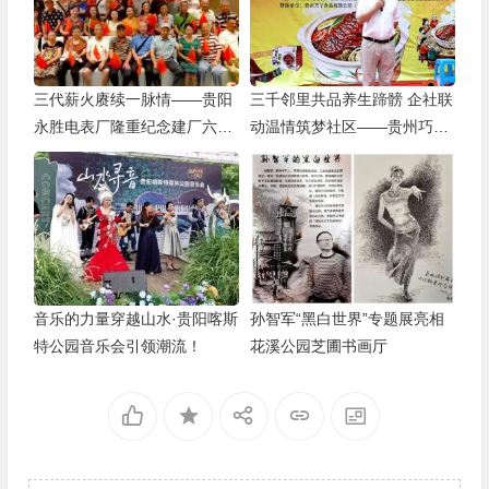
三代薪火赓续一脉情——贵阳
三千邻里共品养生蹄髈 企社联
永胜电表厂隆重纪念建厂六十
动温情筑梦社区——贵州巧丫
周年
食品“邻里蹄髈火锅宴”在帝景
社区圆满举行
音乐的力量穿越山水·贵阳喀斯
孙智军“黑白世界”专题展亮相
特公园音乐会引领潮流！
花溪公园芝圃书画厅