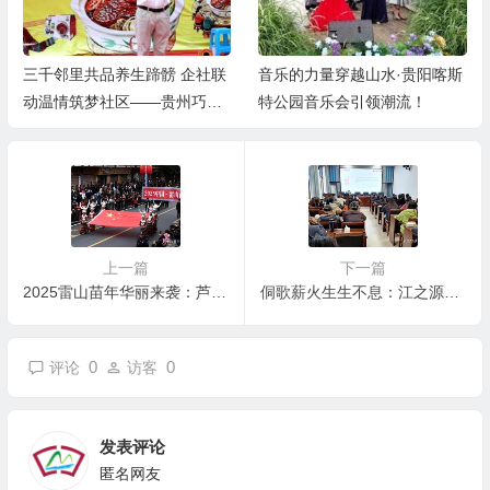
三千邻里共品养生蹄髈 企社联
音乐的力量穿越山水·贵阳喀斯
动温情筑梦社区——贵州巧丫
特公园音乐会引领潮流！
食品“邻里蹄髈火锅宴”在帝景
社区圆满举行
上一篇
下一篇
2025雷山苗年华丽来袭：芦笙巡游引爆全场，民族风情引爆社交媒体
侗歌薪火生生不息：江之源以培训助侗族大歌焕发新生命
0
0
评论
访客
发表评论
匿名网友