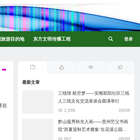
国旅游目的地
东方文明传播工程
登录
最新文章
三线情 航空梦——安顺双阳社区三线
人三线文化交流座谈会圆满举行
赛在
1,096
08/08
黔山蕴秀秋光入画——贵州茫父书画
院“辞夏迎秋艺术雅集”在花溪公园举
行
862
08/08