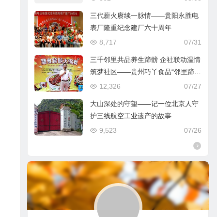
三代薪火赓续一脉情——贵阳永胜电
表厂隆重纪念建厂六十周年
8,717
07/31
三千邻里共品养生蹄髈 企社联动温情
筑梦社区——贵州巧丫食品“邻里蹄髈
火锅宴”在帝景社区圆满举行
12,326
07/27
大山深处的守望——记一位北京人守
护三线航空工业遗产的故事
9,523
07/26