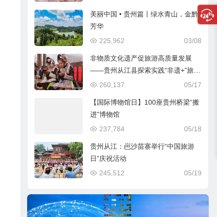
美丽中国 • 贵州篇丨绿水青山，金黔
芳华
225,962
03/08
非物质文化遗产促旅游高质量发展
——贵州从江县探索实践“非遗+”旅游
发展模式走笔
260,137
05/17
【国际博物馆日】100座贵州桥梁“搬
进”博物馆
237,784
05/18
贵州从江：岜沙苗寨举行“中国旅游
日”庆祝活动
245,512
05/19