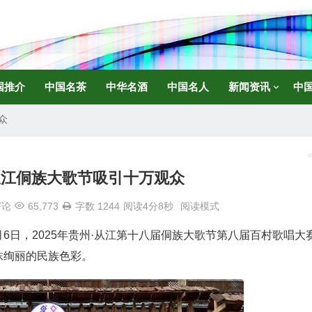
国推介
中国名茶
中华名酒
中国名人
新闻资讯
中
众
从江侗族大歌节吸引十万观众
评论
65,773
字数 1244
阅读4分8秒
阅读模式
月6日，2025年贵州·从江第十八届侗族大歌节第八届百村歌唱大
抹绚丽的民族色彩。