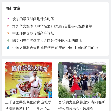
热门文章
1
饮茶的最佳时间是什么时候
2
海外华文媒体《中华名酒》探源行首批参与媒体名单
3
中国形象国际传播高峰论坛
4
陈学刚在全球媒体大会国际传播论坛上的讲话
5
中国之窗联合天机排行榜开展“美丽中国-中国旅游目的地全球推介行动”
音乐的力量穿越山水·贵阳喀斯
孙智军“黑白世界”专题展亮相
特公园音乐会引领潮流！
花溪公园芝圃书画厅