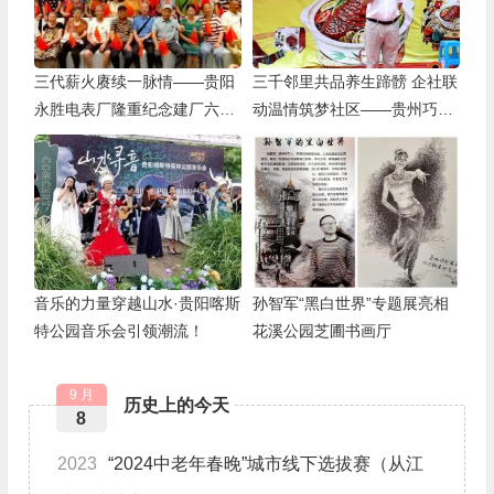
三代薪火赓续一脉情——贵阳
三千邻里共品养生蹄髈 企社联
永胜电表厂隆重纪念建厂六十
动温情筑梦社区——贵州巧丫
周年
食品“邻里蹄髈火锅宴”在帝景
社区圆满举行
音乐的力量穿越山水·贵阳喀斯
孙智军“黑白世界”专题展亮相
特公园音乐会引领潮流！
花溪公园芝圃书画厅
9 月
历史上的今天
8
2023
“2024中老年春晚”城市线下选拔赛（从江