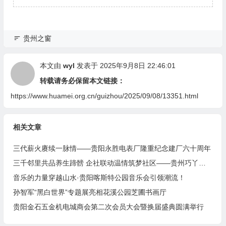
贵州之窗
本文由
wyl
发表于 2025年9月8日 22:46:01
转载请务必保留本文链接：
https://www.huamei.org.cn/guizhou/2025/09/08/13351.html
相关文章
三代薪火赓续一脉情——贵阳永胜电表厂隆重纪念建厂六十周年
三千邻里共品养生蹄髈 企社联动温情筑梦社区——贵州巧丫食品“邻里蹄髈火锅宴”在帝景社区圆满举行
音乐的力量穿越山水·贵阳喀斯特公园音乐会引领潮流！
孙智军“黑白世界”专题展亮相花溪公园芝圃书画厅
贵阳金石五金机电城商会第二次会员大会暨换届盛典圆满举行