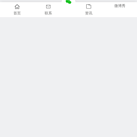
微博秀
首页
联系
资讯
推荐栏目
美食广场
视觉摄影
汽车频道
新闻资讯
财经报道
体育新闻
军情时事
影视明星
游戏部落
热门影视
联系我们
专题专栏