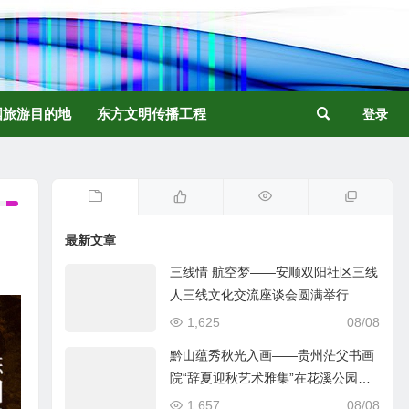
国旅游目的地
东方文明传播工程
登录
最新文章
三线情 航空梦——安顺双阳社区三线
人三线文化交流座谈会圆满举行
1,625
08/08
黔山蕴秀秋光入画——贵州茫父书画
院“辞夏迎秋艺术雅集”在花溪公园举
行
1,657
08/08