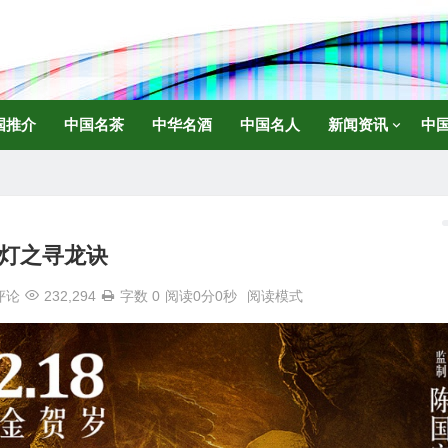
国推介
中国名茶
中华名酒
中国名人
新闻资讯
中
灯之寻龙诀
评论
232,294
字数 0
阅读0分0秒
阅读模式