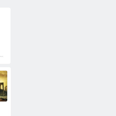
战狼Ⅱ
加勒比海盗4:惊涛骇浪
星