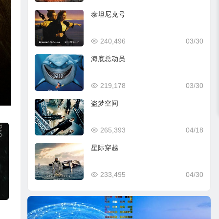
泰坦尼克号
240,496
03/30
海底总动员
219,178
03/30
盗梦空间
265,393
04/18
星际穿越
233,495
04/30