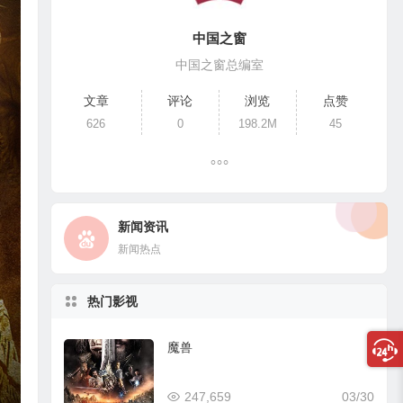
中国之窗
中国之窗总编室
文章
评论
浏览
点赞
626
0
198.2M
45
新闻资讯
新闻热点
热门影视
魔兽
247,659
03/30