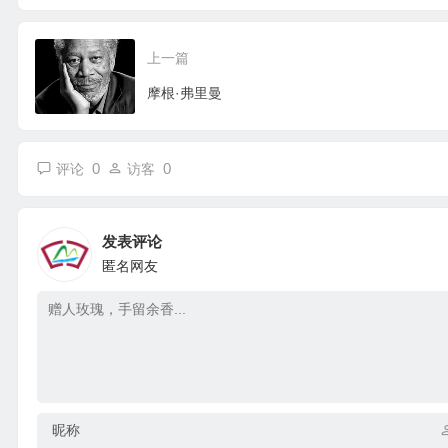
上一篇
摩根·弗里曼
0
0
评论
访客
发表评论
匿名网友
昵称