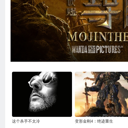
这个杀手不太冷
变形金刚4：绝迹重生