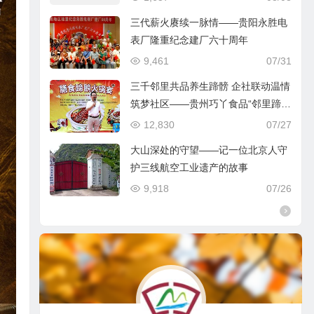
三代薪火赓续一脉情——贵阳永胜电
表厂隆重纪念建厂六十周年
9,461
07/31
三千邻里共品养生蹄髈 企社联动温情
筑梦社区——贵州巧丫食品“邻里蹄髈
火锅宴”在帝景社区圆满举行
12,830
07/27
大山深处的守望——记一位北京人守
护三线航空工业遗产的故事
9,918
07/26