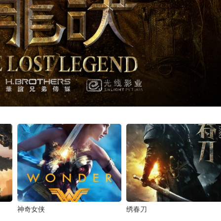
神奇女侠
绣春刀