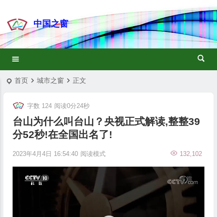
中国之窗
首页
城市之窗
正文
字数 124
阅读0分24秒
台山为什么叫台山？央视正式解读,整整39
分52秒!在全国出名了!
2023年4月4日 16:54:40
阅读模式
132,102
视
频
播
放