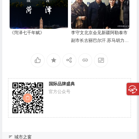
《菏泽七千年赋》
李守文北京会见新疆阿勒泰市
副市长古丽巴尔汗.苏马胡力一
行—— 共商阿勒泰高质量户外
运动目的地建设方案
国际品牌盛典
官方公众号
城市之窗